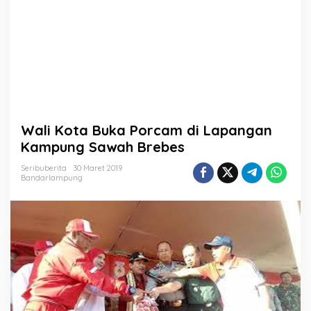
d
i
L
a
p
a
n
g
a
n
Wali Kota Buka Porcam di Lapangan
K
a
Kampung Sawah Brebes
m
p
Seribuberita
30 Maret 2019
Bandarlampung
u
n
g
S
a
w
a
h
B
r
e