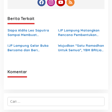
Berita Terkait
Siapa Aldila Leo Saputra
IJP Lampung Matangkan
Sampai Membuat
Rencana Pembentukan
Inspektorat Lampung
Koperasi
Bungkam
IJP Lampung Gelar Buka
Wujudkan “Satu Ramadhan
Bersama dan Beri
Untuk Semua”, YBM BRILiaN
Santunan Yatim Piatu
BRI Region 5 Bandar
Lampung Salurkan 1.200
Paket Kebaikan
Komentar
C
a
r