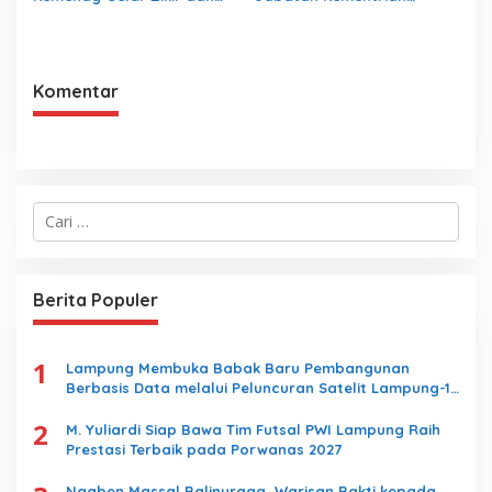
Doa Kebangsaan
Agama Harus Sesuai
Dengan Undang- Undang
yang Berlaku
Komentar
C
a
r
i
u
Berita Populer
n
t
u
1
k
Lampung Membuka Babak Baru Pembangunan
:
Berbasis Data melalui Peluncuran Satelit Lampung-1
Berbasis AI
2
M. Yuliardi Siap Bawa Tim Futsal PWI Lampung Raih
Prestasi Terbaik pada Porwanas 2027
Ngaben Massal Balinuraga, Warisan Bakti kepada