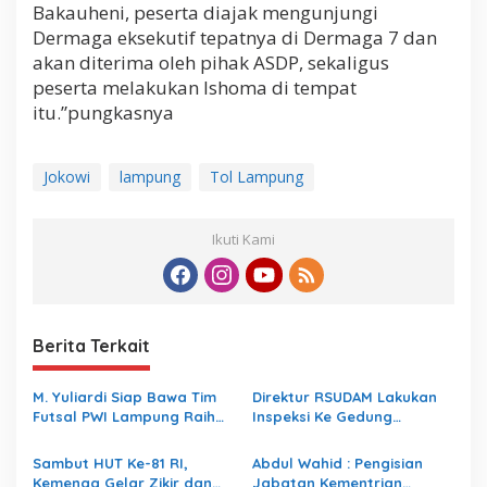
Bakauheni, peserta diajak mengunjungi
Dermaga eksekutif tepatnya di Dermaga 7 dan
akan diterima oleh pihak ASDP, sekaligus
peserta melakukan Ishoma di tempat
itu.”pungkasnya
Jokowi
lampung
Tol Lampung
Ikuti Kami
Berita Terkait
M. Yuliardi Siap Bawa Tim
Direktur RSUDAM Lakukan
Futsal PWI Lampung Raih
Inspeksi Ke Gedung
Prestasi Terbaik pada
Forensik
Porwanas 2027
Sambut HUT Ke-81 RI,
Abdul Wahid : Pengisian
Kemenag Gelar Zikir dan
Jabatan Kementrian