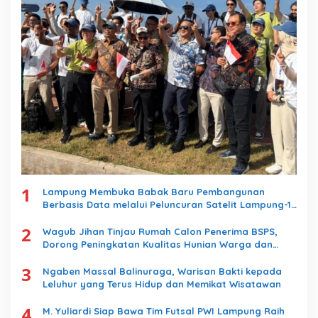
1
Lampung Membuka Babak Baru Pembangunan
Berbasis Data melalui Peluncuran Satelit Lampung-1
Berbasis AI
2
Wagub Jihan Tinjau Rumah Calon Penerima BSPS,
Dorong Peningkatan Kualitas Hunian Warga dan
Serap Aspirasi Masyarakat
3
Ngaben Massal Balinuraga, Warisan Bakti kepada
Leluhur yang Terus Hidup dan Memikat Wisatawan
4
M. Yuliardi Siap Bawa Tim Futsal PWI Lampung Raih