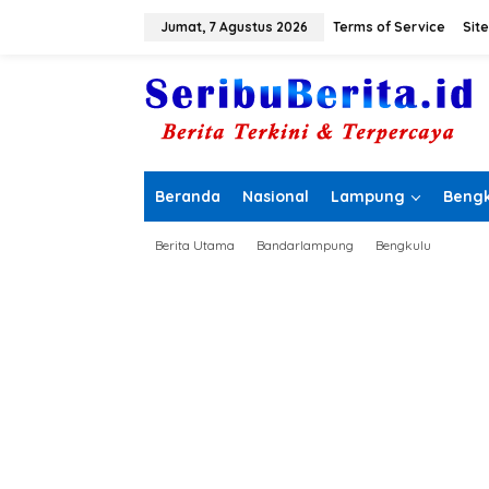
L
e
Jumat, 7 Agustus 2026
Terms of Service
Sit
w
a
t
i
k
e
k
o
Beranda
Nasional
Lampung
Bengk
n
t
e
Berita Utama
Bandarlampung
Bengkulu
n