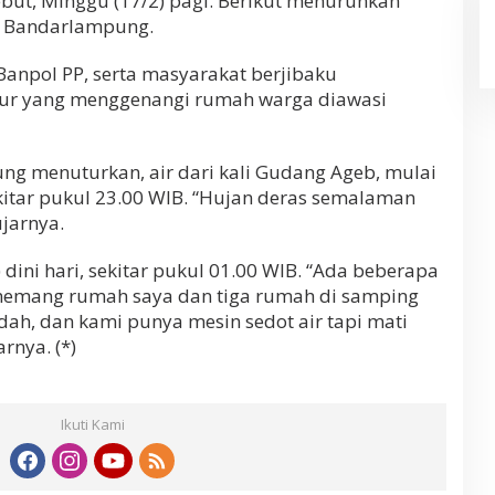
ebut, Minggu (17/2) pagi. Berikut menurunkan
P Bandarlampung.
Banpol PP, serta masyarakat berjibaku
r yang menggenangi rumah warga diawasi
bung menuturkan, air dari kali Gudang Ageb, mulai
kitar pukul 23.00 WIB. “Hujan deras semalaman
ujarnya.
 dini hari, sekitar pukul 01.00 WIB. “Ada beberapa
memang rumah saya dan tiga rumah di samping
dah, dan kami punya mesin sedot air tapi mati
rnya. (*)
Ikuti Kami