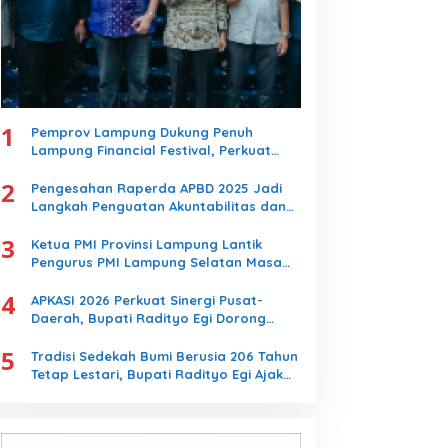
1
Pemprov Lampung Dukung Penuh
Lampung Financial Festival, Perkuat
Literasi Keuangan Generasi Muda
2
Pengesahan Raperda APBD 2025 Jadi
Langkah Penguatan Akuntabilitas dan
Pembangunan Lampung
3
Ketua PMI Provinsi Lampung Lantik
Pengurus PMI Lampung Selatan Masa
Bakti 2026-2031, Tekankan Pengabdian
4
Kemanusiaan
APKASI 2026 Perkuat Sinergi Pusat-
Daerah, Bupati Radityo Egi Dorong
Kebijakan yang Memajukan Kabupaten
5
Lampung Selatan
Tradisi Sedekah Bumi Berusia 206 Tahun
Tetap Lestari, Bupati Radityo Egi Ajak
Generasi Muda Jaga Warisan Leluhur