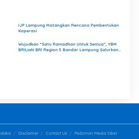
IJP Lampung Matangkan Rencana Pembentukan
Koperasi
Wujudkan “Satu Ramadhan Untuk Semua”, YBM
BRILiaN BRI Region 5 Bandar Lampung Salurkan
1.200 Paket Kebaikan
daksi
Disclaimer
Contact Us
Pedoman Media Siber