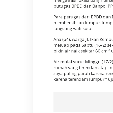
mengawasi lokasi banjir ters
a
putugas BPBD dan Banpol P
w
a
Para perugas dari BPBD dan 
h
membersihkan lumpur-lumpu
a
n
langsung wali kota.
T
e
Ana (64), warga Jl. Ikan Kem
l
meluap pada Sabtu (16/2) se
u
k
bikin air naik sekitar 80 cm,” 
B
e
Air mulai surut Minggu (17/2)
t
rumah yang terendam, tapi 
u
n
saya paling parah karena ren
g
karena terendam lumpur,” uja
S
e
l
a
t
a
n