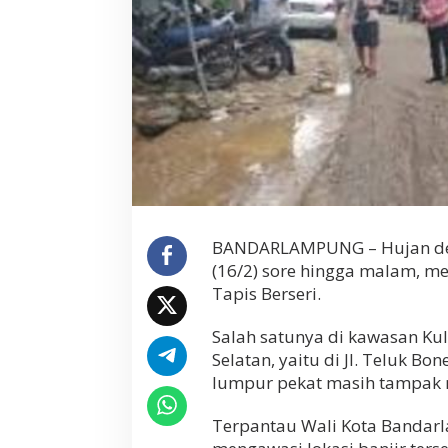
a
m
p
a
k
B
a
n
j
i
r
d
i
BANDARLAMPUNG – Hujan de
K
e
(16/2) sore hingga malam, m
l
Tapis Berseri.
u
r
Salah satunya di kawasan K
a
h
Selatan, yaitu di Jl. Teluk Bo
a
lumpur pekat masih tampak 
n
P
Terpantau Wali Kota Bandar
e
s