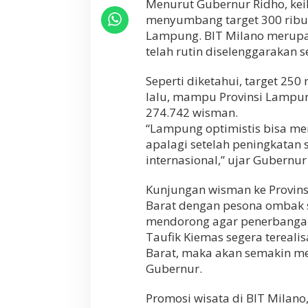
Menurut Gubernur Ridho, ke
a
menyumbang target 300 ribu
t
a
Lampung. BIT Milano merupak
L
telah rutin diselenggarakan s
a
m
Seperti diketahui, target 2
p
u
lalu, mampu Provinsi Lampun
n
274.742 wisman.
g
“Lampung optimistis bisa mer
d
apalagi setelah peningkatan 
i
B
internasional,” ujar Gubernur
I
T
Kunjungan wisman ke Provins
M
Barat dengan pesona ombak s
i
l
mendorong agar penerbangan
a
Taufik Kiemas segera terealis
n
Barat, maka akan semakin me
o
Gubernur.
I
t
a
Promosi wisata di BIT Milano
l