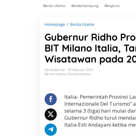
Berita Utama
Bandarlampung
Bengkulu
Homepage
/
Berita Utama
G
u
Gubernur Ridho Pr
b
e
BIT Milano Italia, 
r
n
Wisatawan pada 201
u
r
R
Seribuberita
13 Februari 2019
i
Berita Utama
,
Pemerintahan
d
h
o
P
Italia- Pemerintah Provinsi 
r
Internazionale Del Turismo” 
o
selama 3 (tiga) hari mulai dar
m
Gubernur Ridho turut menda
o
W
Italia Esti Andayani ketika 
i
s