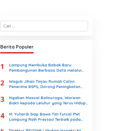
C
a
r
i
u
Berita Populer
n
t
u
1
k
Lampung Membuka Babak Baru
:
Pembangunan Berbasis Data melalui
Peluncuran Satelit Lampung-1 Berbasis
2
AI
Wagub Jihan Tinjau Rumah Calon
Penerima BSPS, Dorong Peningkatan
Kualitas Hunian Warga dan Serap
3
Aspirasi Masyarakat
Ngaben Massal Balinuraga, Warisan
Bakti kepada Leluhur yang Terus Hidup
dan Memikat Wisatawan
4
M. Yuliardi Siap Bawa Tim Futsal PWI
Lampung Raih Prestasi Terbaik pada
Porwanas 2027
Direktur RSUDAM Lakukan Inspeksi Ke