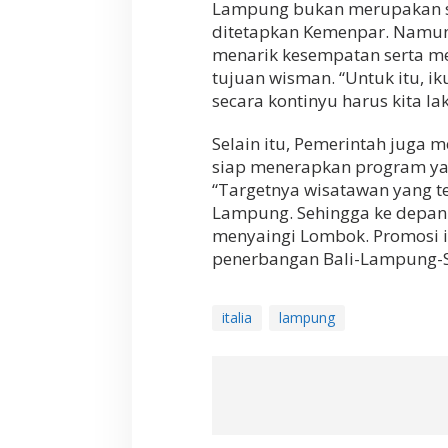
Lampung bukan merupakan sal
i
ditetapkan Kemenpar. Namu
a
,
menarik kesempatan serta m
T
tujuan wisman. “Untuk itu, i
a
secara kontinyu harus kita l
r
g
e
Selain itu, Pemerintah juga 
t
siap menerapkan program yang
k
“Targetnya wisatawan yang t
a
Lampung. Sehingga ke depa
n
3
menyaingi Lombok. Promosi it
0
penerbangan Bali-Lampung-S
0
R
i
italia
lampung
b
u
W
i
s
a
t
a