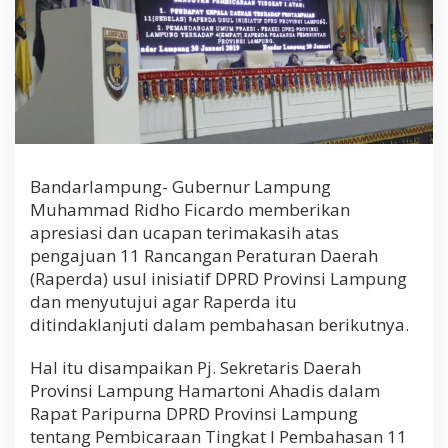
d
a
Y
a
n
g
D
i
a
j
Bandarlampung- Gubernur Lampung
u
Muhammad Ridho Ficardo memberikan
k
a
apresiasi dan ucapan terimakasih atas
n
pengajuan 11 Rancangan Peraturan Daerah
D
(Raperda) usul inisiatif DPRD Provinsi Lampung
P
R
dan menyutujui agar Raperda itu
D
ditindaklanjuti dalam pembahasan berikutnya.
U
n
Hal itu disampaikan Pj. Sekretaris Daerah
t
Provinsi Lampung Hamartoni Ahadis dalam
u
k
Rapat Paripurna DPRD Provinsi Lampung
D
tentang Pembicaraan Tingkat I Pembahasan 11
i