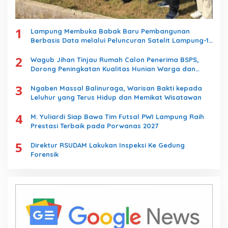
1
Lampung Membuka Babak Baru Pembangunan
Berbasis Data melalui Peluncuran Satelit Lampung-1
Berbasis AI
2
Wagub Jihan Tinjau Rumah Calon Penerima BSPS,
Dorong Peningkatan Kualitas Hunian Warga dan
Serap Aspirasi Masyarakat
3
Ngaben Massal Balinuraga, Warisan Bakti kepada
Leluhur yang Terus Hidup dan Memikat Wisatawan
4
M. Yuliardi Siap Bawa Tim Futsal PWI Lampung Raih
Prestasi Terbaik pada Porwanas 2027
5
Direktur RSUDAM Lakukan Inspeksi Ke Gedung
Forensik