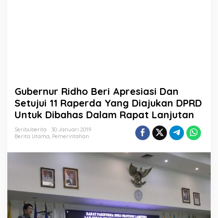
p
r
e
s
i
a
s
i
D
a
Gubernur Ridho Beri Apresiasi Dan
n
S
Setujui 11 Raperda Yang Diajukan DPRD
e
Untuk Dibahas Dalam Rapat Lanjutan
t
u
Seribuberita
30 Januari 2019
j
Berita Utama
,
Pemerintahan
u
i
1
1
R
a
p
e
r