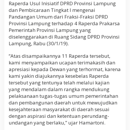
Raperda Usul Inisiatif DPRD Provinsi Lampung
b
a
dan Pembicaraan Tingkat I mengenai
h
Pandangan Umum dari Fraksi-Fraksi DPRD
a
Provinsi Lampung terhadap 4 Raperda Prakarsa
s
Pemerintah Provinsi Lampung yang
D
a
diselenggarakan di Ruang Sidang DPRD Provinsi
l
Lampung, Rabu (30/1/19).
a
m
“Atas disampaikannya 11 Raperda tersebut,
R
a
kami menyampaikan ucapan terimakasih dan
p
apresiasi kepada Dewan yang terhormat, karena
a
kami yakin diajukannya kesebelas Raperda
t
tersebut yang tentunya telah melalui kajian
L
a
yang mendalam dalam rangka mendukung
n
pelaksanaan tugas-tugas umum pemerintahan
j
dan pembangunan daerah untuk mewujudkan
u
t
kesejahteraan masyarakat di daerah sesuai
a
dengan aspirasi dan ketentuan perundang-
n
undangan yang berlaku,” ujar Hamartoni.