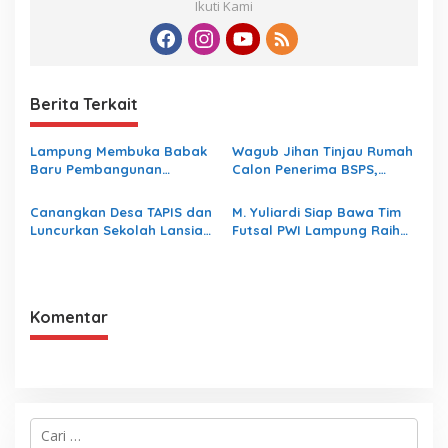
Ikuti Kami
Berita Terkait
Lampung Membuka Babak
Wagub Jihan Tinjau Rumah
Baru Pembangunan
Calon Penerima BSPS,
Berbasis Data melalui
Dorong Peningkatan
Peluncuran Satelit
Kualitas Hunian Warga dan
Canangkan Desa TAPIS dan
M. Yuliardi Siap Bawa Tim
Lampung-1 Berbasis AI
Serap Aspirasi Masyarakat
Luncurkan Sekolah Lansia
Futsal PWI Lampung Raih
di Kampung Rukti Endah,
Prestasi Terbaik pada
Ketua TP PKK Lampung
Porwanas 2027
Dorong Pembangunan SDM
Dimulai dari Desa
Komentar
C
a