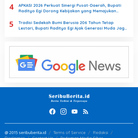
4
APKASI 2026 Perkuat Sinergi Pusat-Daerah, Bupati
Radityo Egi Dorong Kebijakan yang Memajukan
Kabupaten Lampung Selatan
5
Tradisi Sedekah Bumi Berusia 206 Tahun Tetap
Lestari, Bupati Radityo Egi Ajak Generasi Muda Jaga
Warisan Leluhur
@ 2015 seribuberita.id
Terms of Service
Redaksi
Disclaimer
Contact Us
Pedoman Media Siber