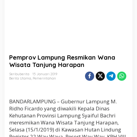
i
k
a
n
W
a
n
a
W
i
Pemprov Lampung Resmikan Wana
s
a
Wisata Tanjung Harapan
t
a
Seribuberita
15 Januari 2019
Berita Utama
,
Pemerintahan
T
a
n
j
BANDARLAMPUNG – Gubernur Lampung M.
u
n
Ridho Ficardo yang diwakili Kepala Dinas
g
Kehutanan Provinsi Lampung Syaiful Bachri
H
meresmikan Wana Wisata Tanjung Harapan,
a
Selasa (15/1/2019) di Kawasan Hutan Lindung
r
a
Register 22 Way Waya, Resort Way Way, KPH VIII