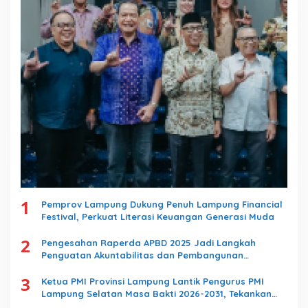
1
Pemprov Lampung Dukung Penuh Lampung Financial
Festival, Perkuat Literasi Keuangan Generasi Muda
2
Pengesahan Raperda APBD 2025 Jadi Langkah
Penguatan Akuntabilitas dan Pembangunan
Lampung
3
Ketua PMI Provinsi Lampung Lantik Pengurus PMI
Lampung Selatan Masa Bakti 2026-2031, Tekankan
Pengabdian Kemanusiaan