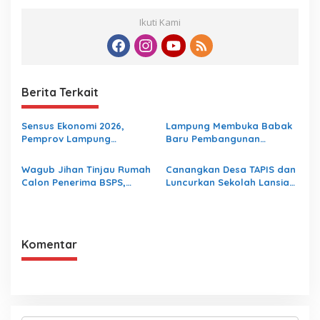
Ikuti Kami
Berita Terkait
Sensus Ekonomi 2026,
Lampung Membuka Babak
Pemprov Lampung
Baru Pembangunan
Tekankan Pentingnya Data
Berbasis Data melalui
Akurat untuk Kebijakan
Peluncuran Satelit
Wagub Jihan Tinjau Rumah
Canangkan Desa TAPIS dan
Tepat Sasaran
Lampung-1 Berbasis AI
Calon Penerima BSPS,
Luncurkan Sekolah Lansia
Dorong Peningkatan
di Kampung Rukti Endah,
Kualitas Hunian Warga dan
Ketua TP PKK Lampung
Serap Aspirasi Masyarakat
Dorong Pembangunan SDM
Dimulai dari Desa
Komentar