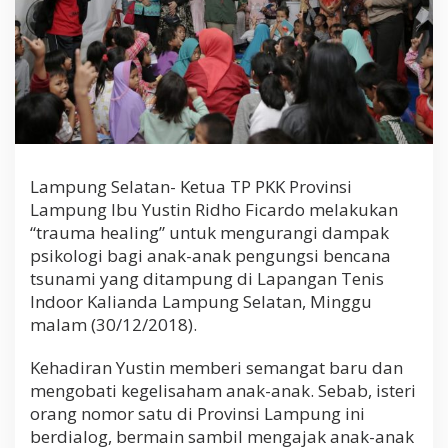
b
a
t
i
K
e
g
e
l
i
Lampung Selatan- Ketua TP PKK Provinsi
s
Lampung Ibu Yustin Ridho Ficardo melakukan
a
h
“trauma healing” untuk mengurangi dampak
a
psikologi bagi anak-anak pengungsi bencana
n
tsunami yang ditampung di Lapangan Tenis
A
n
Indoor Kalianda Lampung Selatan, Minggu
a
malam (30/12/2018).
k
A
Kehadiran Yustin memberi semangat baru dan
n
mengobati kegelisaham anak-anak. Sebab, isteri
a
k
orang nomor satu di Provinsi Lampung ini
P
berdialog, bermain sambil mengajak anak-anak
e