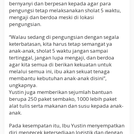
bernyanyi dan berpesan kepada agar para
n
g
pengungsi tetap melaksanakan sholat 5 waktu,
u
mengaji dan berdoa meski di lokasi
n
pengungsian.
g
s
i
“Walau sedang di pengungsian dengan segala
T
keterbatasan, kita harus tetap semangat ya
s
anak-anak, sholat 5 waktu jangan sampai
u
tertinggal, jangan lupa mengaji, dan berdoa
n
a
agar kita semua di berikan kekuatan untuk
m
melalui semua ini, ibu akan sekuat tenaga
i
membantu kebutuhan anak-anak disini”,
d
ungkapnya.
i
K
Yustin juga memberikan sejumlah bantuan
a
berupa 250 paket sembako, 1000 lebih paket
l
alat tulis serta makanan dan susu kepada anak-
i
a
anak.
n
d
Pada kesempatan itu, Ibu Yustin menyempatkan
a
diri mengecek ketersediaan logistik dan dengan