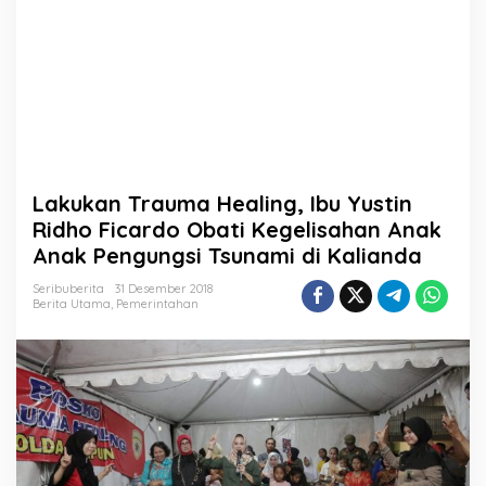
n
g
,
I
b
u
Y
u
s
t
Lakukan Trauma Healing, Ibu Yustin
i
n
Ridho Ficardo Obati Kegelisahan Anak
R
Anak Pengungsi Tsunami di Kalianda
i
d
Seribuberita
31 Desember 2018
h
Berita Utama
,
Pemerintahan
o
F
i
c
a
r
d
o
O