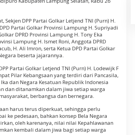
dipuro Kabupaten Lampung Selatan, Rabu 26
, Sekjen DPP Partai Golkar Letjend TNI (Purn) H.
s DPD Partai Golkar Provinsi Lampung H. Supriyadi
 Golkar DPRD Provinsi Lampung H. Tony Eka
ovinsi Lampung H. Ismet Roni, Anggota DPRD
ub, H. Ali Imron, serta Ketua DPD Partai Golkar
egara beserta jajarannya.
P Partai Golkar Letjend TNI (Purn) H. Lodewijk F
at Pilar Kebangsaan yang terdiri dari Pancasila,
Ika dan Negara Kesatuan Republik Indonesia
n dan ditanamkan dalam jiwa setiap warga
masyarakat, berbangsa dan bernegara.
an harus terus diperkuat, sehingga perlu
mpai ke pedesaan, bahkan konsep Bela Negara
rkan, oleh karenanya, nilai nilai Kepahlawanan
mkan kembali dalam jiwa bagi setiap warga