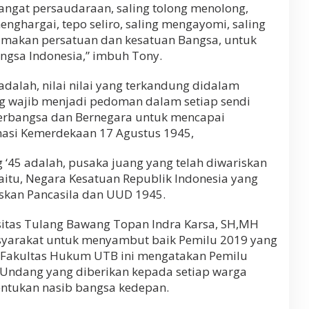
ngat persaudaraan, saling tolong menolong,
enghargai, tepo seliro, saling mengayomi, saling
amakan persatuan dan kesatuan Bangsa, untuk
gsa Indonesia,” imbuh Tony.
 adalah, nilai nilai yang terkandung didalam
g wajib menjadi pedoman dalam setiap sendi
erbangsa dan Bernegara untuk mencapai
amasi Kemerdekaan 17 Agustus 1945,
 ‘45 adalah, pusaka juang yang telah diwariskan
aitu, Negara Kesatuan Republik Indonesia yang
skan Pancasila dan UUD 1945.
itas Tulang Bawang Topan Indra Karsa, SH,MH
yarakat untuk menyambut baik Pemilu 2019 yang
 Fakultas Hukum UTB ini mengatakan Pemilu
ndang yang diberikan kepada setiap warga
ntukan nasib bangsa kedepan.