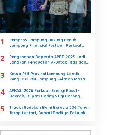
1
Pemprov Lampung Dukung Penuh
Lampung Financial Festival, Perkuat
Literasi Keuangan Generasi Muda
2
Pengesahan Raperda APBD 2025 Jadi
Langkah Penguatan Akuntabilitas dan
Pembangunan Lampung
3
Ketua PMI Provinsi Lampung Lantik
Pengurus PMI Lampung Selatan Masa
Bakti 2026-2031, Tekankan Pengabdian
4
Kemanusiaan
APKASI 2026 Perkuat Sinergi Pusat-
Daerah, Bupati Radityo Egi Dorong
Kebijakan yang Memajukan Kabupaten
5
Lampung Selatan
Tradisi Sedekah Bumi Berusia 206 Tahun
Tetap Lestari, Bupati Radityo Egi Ajak
Generasi Muda Jaga Warisan Leluhur