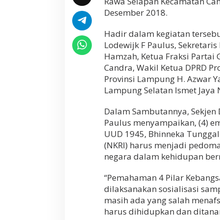
Rawa Selapan Kecamatan Can
Desember 2018.
Hadir dalam kegiatan tersebut
Lodewijk F Paulus, Sekretari
Hamzah, Ketua Fraksi Partai
Candra, Wakil Ketua DPRD Pr
Provinsi Lampung H. Azwar Yac
Lampung Selatan Ismet Jaya N
Dalam Sambutannya, Sekjen DP
Paulus menyampaikan, (4) emp
UUD 1945, Bhinneka Tunggal 
(NKRI) harus menjadi pedoma
negara dalam kehidupan ber
“Pemahaman 4 Pilar Kebangsa
dilaksanakan sosialisasi sa
masih ada yang salah menafsi
harus dihidupkan dan ditana