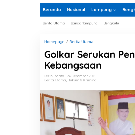
Beranda
Nasional
Lampung
Bengk
Berita Utama
Bandarlampung
Bengkulu
Homepage
/
Berita Utama
G
o
Golkar Serukan Pen
l
k
Kebangsaan
a
r
S
Seribuberita
26 Desember 2018
e
Berita Utama
,
Hukum & Kriminal
r
u
k
a
n
P
e
n
g
u