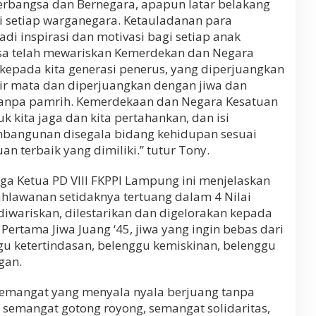
rbangsa dan Bernegara, apapun latar belakang
si setiap warganegara. Ketauladanan para
i inspirasi dan motivasi bagi setiap anak
sa telah mewariskan Kemerdekan dan Negara
kepada kita generasi penerus, yang diperjuangkan
air mata dan diperjuangkan dengan jiwa dan
tanpa pamrih. Kemerdekaan dan Negara Kesatuan
k kita jaga dan kita pertahankan, dan isi
bangunan disegala bidang kehidupan sesuai
 terbaik yang dimiliki.” tutur Tony.
uga Ketua PD VIII FKPPI Lampung ini menjelaskan
ahlawanan setidaknya tertuang dalam 4 Nilai
diwariskan, dilestarikan dan digelorakan kepada
Pertama Jiwa Juang ‘45, jiwa yang ingin bebas dari
gu ketertindasan, belenggu kemiskinan, belenggu
gan.
semangat yang menyala nyala berjuang tanpa
 semangat gotong royong, semangat solidaritas,