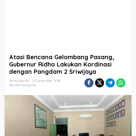
a
n
g
P
a
s
a
n
g
,
Atasi Bencana Gelombang Pasang,
G
u
Gubernur Ridho Lakukan Kordinasi
b
dengan Pangdam 2 Sriwijaya
e
r
Seribuberita
23 Desember 2018
n
Bandarlampung
u
r
R
i
d
h
o
L
a