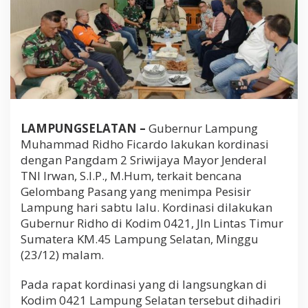
k
u
k
a
n
K
o
r
d
i
LAMPUNGSELATAN –
Gubernur Lampung
n
Muhammad Ridho Ficardo lakukan kordinasi
a
s
dengan Pangdam 2 Sriwijaya Mayor Jenderal
i
TNI Irwan, S.I.P., M.Hum, terkait bencana
d
Gelombang Pasang yang menimpa Pesisir
e
n
Lampung hari sabtu lalu. Kordinasi dilakukan
g
Gubernur Ridho di Kodim 0421, Jln Lintas Timur
a
Sumatera KM.45 Lampung Selatan, Minggu
n
(23/12) malam.
P
a
n
Pada rapat kordinasi yang di langsungkan di
g
Kodim 0421 Lampung Selatan tersebut dihadiri
d