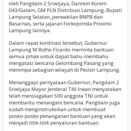
oleh Pangdam 2 Sriwijaya, Danrem Korem
a
m
043/Gatam, GM PLN Distribusi Lampung, Bupati
2
Lampung Selatan, perwakilan BNPB dan
S
Basarnas, serta jajaran Forkopimda Provinsi
r
Lampung lainnya.
i
w
i
Dalam rapat kordinasi tersebut, Gubernur
j
Lampung M.Ridho Ficardo meminta bantuan
a
semua pihak untuk dapat bahu-membahu
y
a
mengatasi bencana Gelombang Pasang yang
menimpa sebagian wilayah di Pesisir Lampung.
Menanggapi pernyataan Gubernur, Pangdam 2
Sriwijaya Mayor Jenderal TNI Irwan menyatakan
telah mensiagakan 500 anggota TNI untuk
membantu menangani bencana. Pangdam juga
sudah menginstruksikan untuk membuat
posko-posko penanganan bantuan yang akan
menjadi titik-titik penyaluran bantuan.