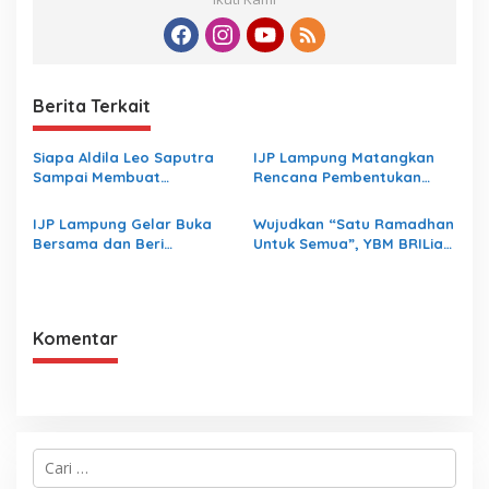
Berita Terkait
Siapa Aldila Leo Saputra
IJP Lampung Matangkan
Sampai Membuat
Rencana Pembentukan
Inspektorat Lampung
Koperasi
Bungkam
IJP Lampung Gelar Buka
Wujudkan “Satu Ramadhan
Bersama dan Beri
Untuk Semua”, YBM BRILiaN
Santunan Yatim Piatu
BRI Region 5 Bandar
Lampung Salurkan 1.200
Paket Kebaikan
Komentar
C
a