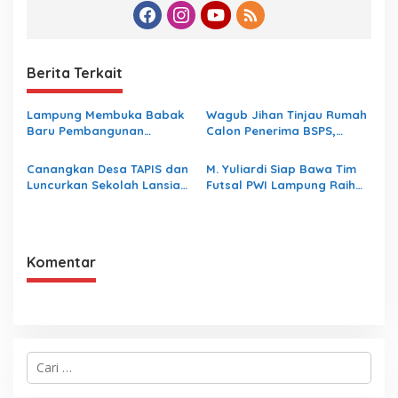
Berita Terkait
Lampung Membuka Babak
Wagub Jihan Tinjau Rumah
Baru Pembangunan
Calon Penerima BSPS,
Berbasis Data melalui
Dorong Peningkatan
Peluncuran Satelit
Kualitas Hunian Warga dan
Canangkan Desa TAPIS dan
M. Yuliardi Siap Bawa Tim
Lampung-1 Berbasis AI
Serap Aspirasi Masyarakat
Luncurkan Sekolah Lansia
Futsal PWI Lampung Raih
di Kampung Rukti Endah,
Prestasi Terbaik pada
Ketua TP PKK Lampung
Porwanas 2027
Dorong Pembangunan SDM
Dimulai dari Desa
Komentar
C
a
r