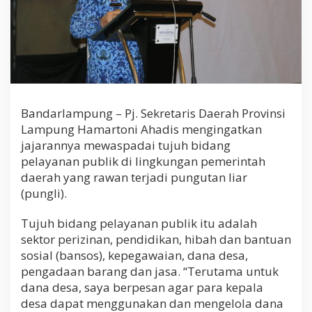
n
g
u
t
a
n
L
i
a
Bandarlampung – Pj. Sekretaris Daerah Provinsi
r
Lampung Hamartoni Ahadis mengingatkan
jajarannya mewaspadai tujuh bidang
pelayanan publik di lingkungan pemerintah
daerah yang rawan terjadi pungutan liar
(pungli).
Tujuh bidang pelayanan publik itu adalah
sektor perizinan, pendidikan, hibah dan bantuan
sosial (bansos), kepegawaian, dana desa,
pengadaan barang dan jasa. “Terutama untuk
dana desa, saya berpesan agar para kepala
desa dapat menggunakan dan mengelola dana