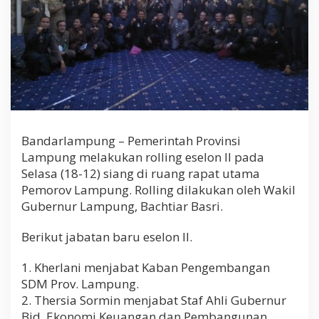
s
e
l
o
n
I
I
Bandarlampung – Pemerintah Provinsi
Lampung melakukan rolling eselon II pada
Selasa (18-12) siang di ruang rapat utama
Pemorov Lampung. Rolling dilakukan oleh Wakil
Gubernur Lampung, Bachtiar Basri.
Berikut jabatan baru eselon II.
1. Kherlani menjabat Kaban Pengembangan
SDM Prov. Lampung.
2. Thersia Sormin menjabat Staf Ahli Gubernur
Bid. Ekonomi Keuangan dan Pembangunan.