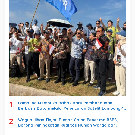
1
Lampung Membuka Babak Baru Pembangunan
Berbasis Data melalui Peluncuran Satelit Lampung-1
Berbasis AI
2
Wagub Jihan Tinjau Rumah Calon Penerima BSPS,
Dorong Peningkatan Kualitas Hunian Warga dan
Serap Aspirasi Masyarakat