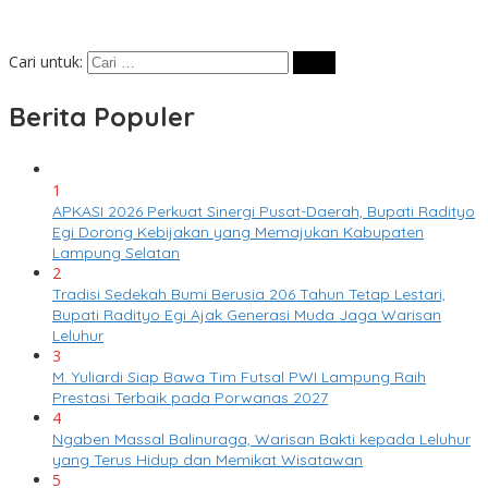
Cari untuk:
Berita Populer
1
APKASI 2026 Perkuat Sinergi Pusat-Daerah, Bupati Radityo
Egi Dorong Kebijakan yang Memajukan Kabupaten
Lampung Selatan
2
Tradisi Sedekah Bumi Berusia 206 Tahun Tetap Lestari,
Bupati Radityo Egi Ajak Generasi Muda Jaga Warisan
Leluhur
3
M. Yuliardi Siap Bawa Tim Futsal PWI Lampung Raih
Prestasi Terbaik pada Porwanas 2027
4
Ngaben Massal Balinuraga, Warisan Bakti kepada Leluhur
yang Terus Hidup dan Memikat Wisatawan
5