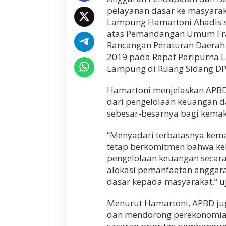
l
pelayanan dasar ke masyaraka
a
Lampung Hamartoni Ahadis 
y
atas Pemandangan Umum Frak
a
Rancangan Peraturan Daerah
n
a
2019 pada Rapat Paripurna L
n
Lampung di Ruang Sidang DPR
D
a
Hamartoni menjelaskan APBD
s
a
dari pengelolaan keuangan d
r
sebesar-besarnya bagi kema
k
e
“Menyadari terbatasnya kem
p
a
tetap berkomitmen bahwa ke
d
pengelolaan keuangan secara 
a
alokasi pemanfaatan anggar
M
dasar kepada masyarakat,” u
a
s
y
Menurut Hamartoni, APBD ju
a
dan mendorong perekonomian
r