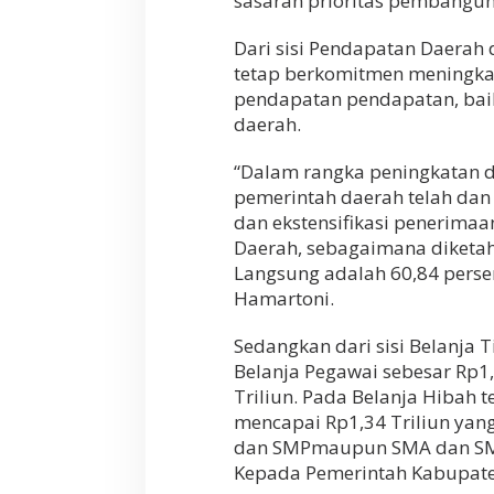
sasaran prioritas pembangu
a
k
a
Dari sisi Pendapatan Daerah
t
tetap berkomitmen meningk
pendapatan pendapatan, bai
daerah.
“Dalam rangka peningkatan d
pemerintah daerah telah dan
dan ekstensifikasi penerimaan
Daerah, sebagaimana diketa
Langsung adalah 60,84 persen
Hamartoni.
Sedangkan dari sisi Belanja 
Belanja Pegawai sebesar Rp1,
Triliun. Pada Belanja Hibah 
mencapai Rp1,34 Triliun yang
dan SMPmaupun SMA dan SMK n
Kepada Pemerintah Kabupaten