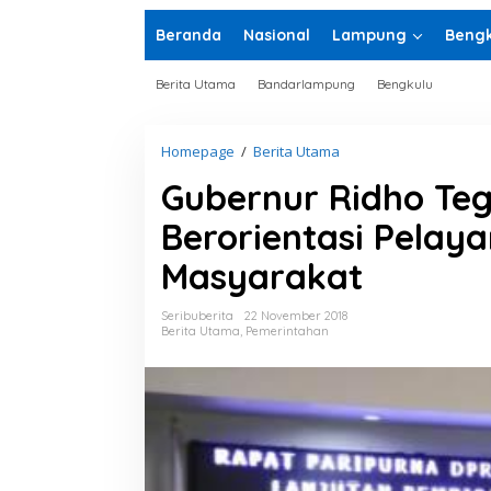
Beranda
Nasional
Lampung
Bengk
Berita Utama
Bandarlampung
Bengkulu
Homepage
/
Berita Utama
G
u
Gubernur Ridho Te
b
e
Berorientasi Pelay
r
n
Masyarakat
u
r
R
Seribuberita
22 November 2018
i
Berita Utama
,
Pemerintahan
d
h
o
T
e
g
a
s