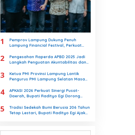
1
Pemprov Lampung Dukung Penuh
Lampung Financial Festival, Perkuat
Literasi Keuangan Generasi Muda
2
Pengesahan Raperda APBD 2025 Jadi
Langkah Penguatan Akuntabilitas dan
Pembangunan Lampung
3
Ketua PMI Provinsi Lampung Lantik
Pengurus PMI Lampung Selatan Masa
Bakti 2026-2031, Tekankan Pengabdian
4
Kemanusiaan
APKASI 2026 Perkuat Sinergi Pusat-
Daerah, Bupati Radityo Egi Dorong
Kebijakan yang Memajukan Kabupaten
5
Lampung Selatan
Tradisi Sedekah Bumi Berusia 206 Tahun
Tetap Lestari, Bupati Radityo Egi Ajak
Generasi Muda Jaga Warisan Leluhur