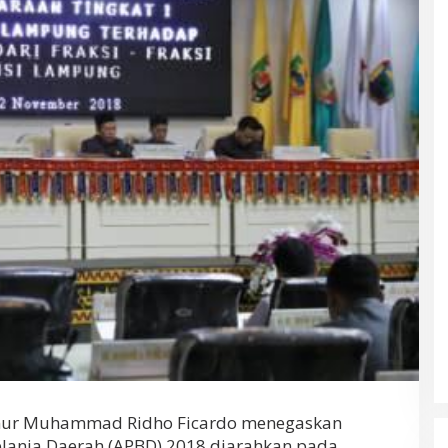
r Muhammad Ridho Ficardo menegaskan
lanja Daerah (APBD) 2018 diarahkan pada