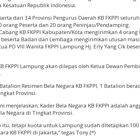
 Kesatuan Republik Indonesia.
serta dari 34 Provinsi Pengurus Daerah KB FKPPI seluru
80 orang Peserta dan 20 orang Peninjau/Pendamping.
Cabang KB FKPPI Kabupaten/Kota mengirimkan 4 orang P
ng beserta Badan dan Lembaga mengirimkan utusan masi
etua PD VIII Wanita FKPPI Lampung Hj. Erly Yang Cik bes
 KB FKPPI Lampung akan dilepas oleh Ketua Dewan Pemb
.
atalion Resimen Bela Negara KB FKPPI, 1 Batalion bera
ngkat Provinsi.
 menjelaskan, Kader Bela Negara KB FKPPI adalah anggot
a Negara di Tingkat Provinsi.
itu, tetapi kuota untuk Lampung sudah ditetapkan 100 P
 KB FKPPI di Jakarta,” tegas Tony.(*)