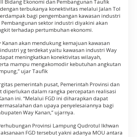
en II Bidang Ekonomi dan Pembangunan Taufik
engan terbukanya konektivitas melalui Jalan Tol
 berdampak bagi pengembangan kawasan industri
Pembangunan sektor industri diyakini akan
kit terhadap pertumbuhan ekonomi.
y Kanan akan mendukung kemajuan kawasan
industri yg terdekat yaitu kawasan industri Way
dapat meningkatkan konektivitas wilayah,
 serta mampu mengakomodir kebutuhan angkutan
mpung,” ujar Taufik
gitas pemerintah pusat, Pemerintah Provinsi dan
 diperlukan dalam rangka percepatan realisasi
nan ini. “Melalui FGD ini diharapkan dapat
ermasalahan dan upaya penyelesaiannya bagi
bupaten Way Kanan,” ujarnya.
 Perhubungan Provinsi Lampung Qudrotul Ikhwan
laksanaan FGD tersebut yakni adanya MOU antara