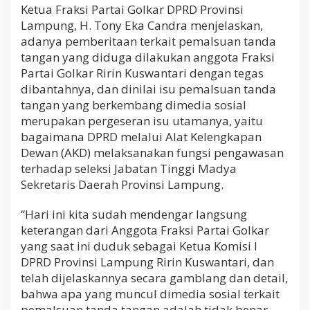
r
Ketua Fraksi Partai Golkar DPRD Provinsi
a
Lampung, H. Tony Eka Candra menjelaskan,
n
adanya pemberitaan terkait pemalsuan tanda
I
tangan yang diduga dilakukan anggota Fraksi
s
u
Partai Golkar Ririn Kuswantari dengan tegas
U
dibantahnya, dan dinilai isu pemalsuan tanda
t
tangan yang berkembang dimedia sosial
a
m
merupakan pergeseran isu utamanya, yaitu
a
bagaimana DPRD melalui Alat Kelengkapan
Dewan (AKD) melaksanakan fungsi pengawasan
terhadap seleksi Jabatan Tinggi Madya
Sekretaris Daerah Provinsi Lampung.
“Hari ini kita sudah mendengar langsung
keterangan dari Anggota Fraksi Partai Golkar
yang saat ini duduk sebagai Ketua Komisi I
DPRD Provinsi Lampung Ririn Kuswantari, dan
telah dijelaskannya secara gamblang dan detail,
bahwa apa yang muncul dimedia sosial terkait
pemalsuan tanda tangan adalah tidak benar,