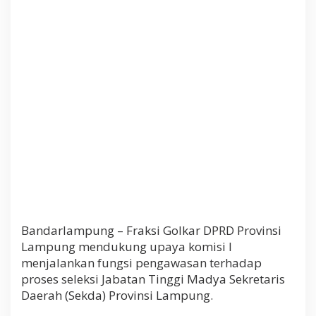
m
a
l
s
u
a
n
T
a
n
d
a
T
a
n
g
a
n
Bandarlampung – Fraksi Golkar DPRD Provinsi
P
Lampung mendukung upaya komisi I
e
r
menjalankan fungsi pengawasan terhadap
g
proses seleksi Jabatan Tinggi Madya Sekretaris
e
Daerah (Sekda) Provinsi Lampung.
s
e