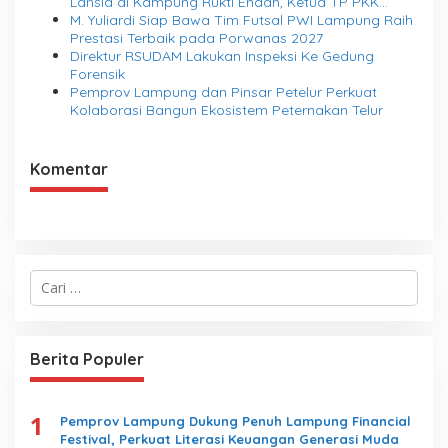
Lansia di Kampung Rukti Endah, Ketua TP PKK
Lampung Dorong Pembangunan SDM Dimulai dari
M. Yuliardi Siap Bawa Tim Futsal PWI Lampung Raih
Desa
Prestasi Terbaik pada Porwanas 2027
Direktur RSUDAM Lakukan Inspeksi Ke Gedung
Forensik
Pemprov Lampung dan Pinsar Petelur Perkuat
Kolaborasi Bangun Ekosistem Peternakan Telur
Komentar
C
a
r
i
u
Berita Populer
n
t
u
1
k
Pemprov Lampung Dukung Penuh Lampung Financial
:
Festival, Perkuat Literasi Keuangan Generasi Muda