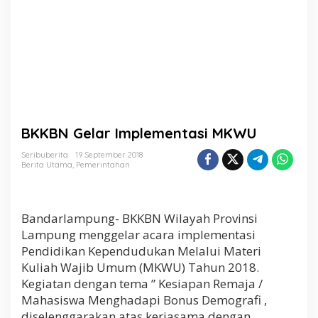
t
a
s
i
M
K
W
U
BKKBN Gelar Implementasi MKWU
Seribuberita
19 September 2018
Berita Utama
,
Pemerintahan
Bandarlampung- BKKBN Wilayah Provinsi
Lampung menggelar acara implementasi
Pendidikan Kependudukan Melalui Materi
Kuliah Wajib Umum (MKWU) Tahun 2018.
Kegiatan dengan tema ” Kesiapan Remaja /
Mahasiswa Menghadapi Bonus Demografi ,
diselenggarakan atas kerjasama dengan