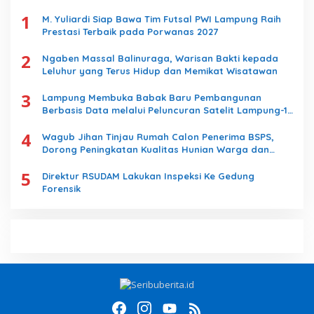
u
1
k
M. Yuliardi Siap Bawa Tim Futsal PWI Lampung Raih
:
Prestasi Terbaik pada Porwanas 2027
2
Ngaben Massal Balinuraga, Warisan Bakti kepada
Leluhur yang Terus Hidup dan Memikat Wisatawan
3
Lampung Membuka Babak Baru Pembangunan
Berbasis Data melalui Peluncuran Satelit Lampung-1
Berbasis AI
4
Wagub Jihan Tinjau Rumah Calon Penerima BSPS,
Dorong Peningkatan Kualitas Hunian Warga dan
Serap Aspirasi Masyarakat
5
Direktur RSUDAM Lakukan Inspeksi Ke Gedung
Forensik