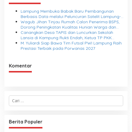
Lampung Membuka Babak Baru Pembangunan
Berbasis Data melalui Peluncuran Satelit Lampung-1
Berbasis AI
Wagub Jihan Tinjau Rumah Calon Penerima BSPS,
Dorong Peningkatan Kualitas Hunian Warga dan
Serap Aspirasi Masyarakat
Canangkan Desa TAPIS dan Luncurkan Sekolah
Lansia di Kampung Rukti Endah, Ketua TP PKK
Lampung Dorong Pembangunan SDM Dimulai dari
M. Yuliardi Siap Bawa Tim Futsal PWI Lampung Raih
Desa
Prestasi Terbaik pada Porwanas 2027
Komentar
C
a
r
i
u
Berita Populer
n
t