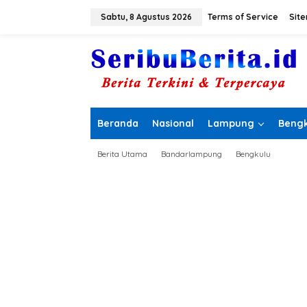
L
e
Sabtu, 8 Agustus 2026
Terms of Service
Sit
w
a
t
i
k
e
k
o
Beranda
Nasional
Lampung
Bengk
n
t
e
Berita Utama
Bandarlampung
Bengkulu
n