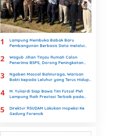
1
Lampung Membuka Babak Baru
Pembangunan Berbasis Data melalui
Peluncuran Satelit Lampung-1 Berbasis
2
AI
Wagub Jihan Tinjau Rumah Calon
Penerima BSPS, Dorong Peningkatan
Kualitas Hunian Warga dan Serap
3
Aspirasi Masyarakat
Ngaben Massal Balinuraga, Warisan
Bakti kepada Leluhur yang Terus Hidup
dan Memikat Wisatawan
4
M. Yuliardi Siap Bawa Tim Futsal PWI
Lampung Raih Prestasi Terbaik pada
Porwanas 2027
5
Direktur RSUDAM Lakukan Inspeksi Ke
Gedung Forensik