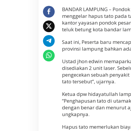
a
BANDAR LAMPUNG – Pondok pe
r
menggelar hapus tato pada t
H
a
kantor yayasan pondok pesan
p
teluk betung kota bandar la
u
s
Saat ini, Peserta baru menca
T
a
provinsi lampung bahkan ada
t
o
Ustad jhon edwin memaparka
G
disediakan 2 unit laser. Se
u
n
pengecekan sebuah penyakit
a
tato tersebut”, ujarnya.
k
a
Ketua dpw hidayatullah lamp
n
L
“Penghapusan tato di utama
a
dengan benar dan menurut aja
s
ungkapnya.
e
r
Hapus tato memerlukan biaya 