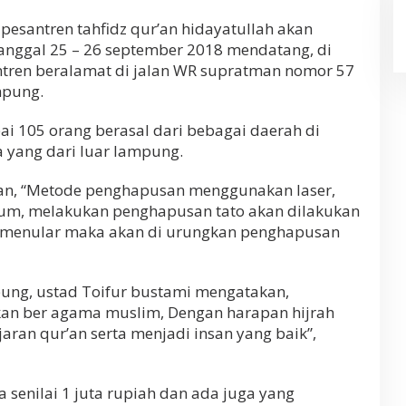
santren tahfidz qur’an hidayatullah akan
anggal 25 – 26 september 2018 mendatang, di
tren beralamat di jalan WR supratman nomor 57
mpung.
pai 105 orang berasal dari bebagai daerah di
 yang dari luar lampung.
n, “Metode penghapusan menggunakan laser,
belum, melakukan penghapusan tato akan dilakukan
 menular maka akan di urungkan penghapusan
ung, ustad Toifur bustami mengatakan,
kan ber agama muslim, Dengan harapan hijrah
ran qur’an serta menjadi insan yang baik”,
senilai 1 juta rupiah dan ada juga yang