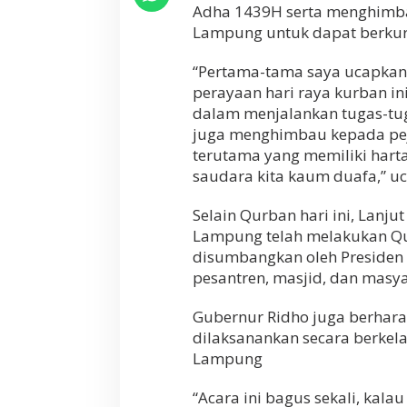
e
Adha 1439H serta menghimbau
n
Lampung untuk dapat berku
g
S
“Pertama-tama saya ucapkan 
a
perayaan hari raya kurban in
j
i
dalam menjalankan tugas-tuga
a
juga menghimbau kepada pej
n
terutama yang memiliki hart
Q
u
saudara kita kaum duafa,” uc
r
b
Selain Qurban hari ini, Lanj
a
Lampung telah melakukan Qu
n
B
disumbangkan oleh Presiden R
e
pesantren, masjid, dan mas
r
s
Gubernur Ridho juga berharap
a
dilaksanankan secara berkel
m
a
Lampung
R
i
“Acara ini bagus sekali, kalau
b