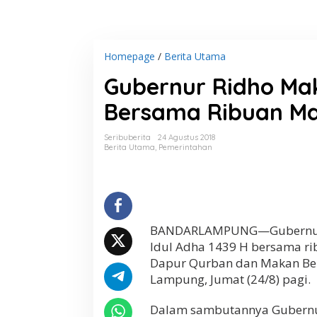
Homepage
/
Berita Utama
G
u
Gubernur Ridho Ma
b
e
Bersama Ribuan M
r
n
u
Seribuberita
24 Agustus 2018
r
Berita Utama
,
Pemerintahan
R
i
d
h
o
M
BANDARLAMPUNG—Gubernur L
a
Idul Adha 1439 H bersama r
k
a
Dapur Qurban dan Makan Ber
n
Lampung, Jumat (24/8) pagi.
B
a
Dalam sambutannya Gubernur
r