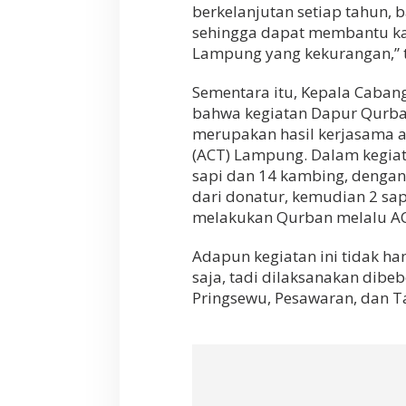
berkelanjutan setiap tahun, b
u
a
sehingga dapat membantu ka
n
Lampung yang kekurangan,” 
M
a
Sementara itu, Kepala Caba
s
y
bahwa kegiatan Dapur Qurba
a
merupakan hasil kerjasama 
r
(ACT) Lampung. Dalam kegiat
a
sapi dan 14 kambing, dengan
k
a
dari donatur, kemudian 2 sa
t
melakukan Qurban melalu A
L
a
Adapun kegiatan ini tidak h
m
p
saja, tadi dilaksanakan dibeb
u
Pringsewu, Pesawaran, dan T
n
g