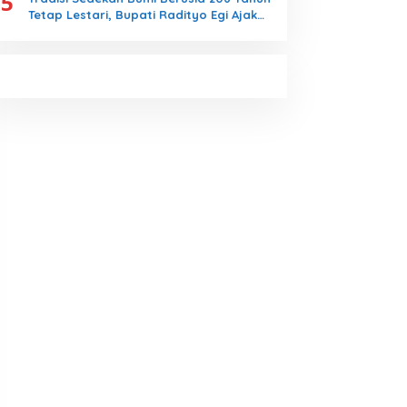
5
Tetap Lestari, Bupati Radityo Egi Ajak
Generasi Muda Jaga Warisan Leluhur