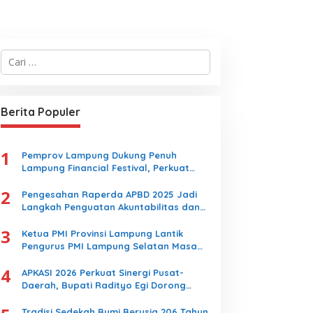
C
a
r
i
u
Berita Populer
n
t
u
1
k
Pemprov Lampung Dukung Penuh
:
Lampung Financial Festival, Perkuat
Literasi Keuangan Generasi Muda
2
Pengesahan Raperda APBD 2025 Jadi
Langkah Penguatan Akuntabilitas dan
Pembangunan Lampung
3
Ketua PMI Provinsi Lampung Lantik
Pengurus PMI Lampung Selatan Masa
Bakti 2026-2031, Tekankan Pengabdian
4
Kemanusiaan
APKASI 2026 Perkuat Sinergi Pusat-
Daerah, Bupati Radityo Egi Dorong
Kebijakan yang Memajukan Kabupaten
Lampung Selatan
Tradisi Sedekah Bumi Berusia 206 Tahun