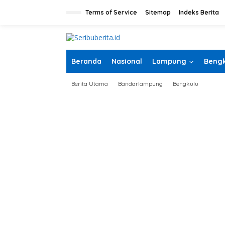
L
e
Terms of Service
Sitemap
Indeks Berita
w
a
t
i
k
Beranda
Nasional
Lampung
Bengk
e
k
Berita Utama
Bandarlampung
Bengkulu
o
n
t
e
n