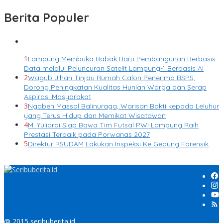
Berita Populer
1
Lampung Membuka Babak Baru Pembangunan Berbasis
Data melalui Peluncuran Satelit Lampung-1 Berbasis AI
2
Wagub Jihan Tinjau Rumah Calon Penerima BSPS,
Dorong Peningkatan Kualitas Hunian Warga dan Serap
Aspirasi Masyarakat
3
Ngaben Massal Balinuraga, Warisan Bakti kepada Leluhur
yang Terus Hidup dan Memikat Wisatawan
4
M. Yuliardi Siap Bawa Tim Futsal PWI Lampung Raih
Prestasi Terbaik pada Porwanas 2027
5
Direktur RSUDAM Lakukan Inspeksi Ke Gedung Forensik
@ 2015 seribuberita.id