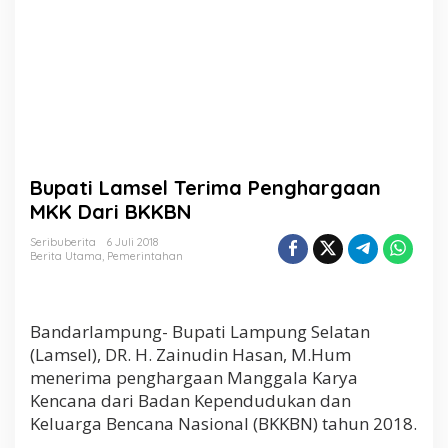
P
e
n
g
h
a
r
g
a
a
Bupati Lamsel Terima Penghargaan
n
M
MKK Dari BKKBN
K
K
Seribuberita
6 Juli 2018
Berita Utama
,
Pemerintahan
D
a
r
i
Bandarlampung- Bupati Lampung Selatan
B
K
(Lamsel), DR. H. Zainudin Hasan, M.Hum
K
menerima penghargaan Manggala Karya
B
Kencana dari Badan Kependudukan dan
N
Keluarga Bencana Nasional (BKKBN) tahun 2018.