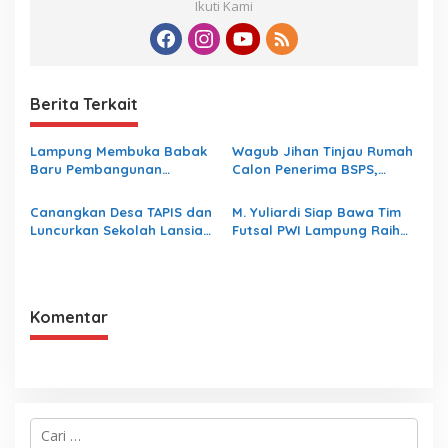
Ikuti Kami
Berita Terkait
Lampung Membuka Babak
Wagub Jihan Tinjau Rumah
Baru Pembangunan
Calon Penerima BSPS,
Berbasis Data melalui
Dorong Peningkatan
Peluncuran Satelit
Kualitas Hunian Warga dan
Canangkan Desa TAPIS dan
M. Yuliardi Siap Bawa Tim
Lampung-1 Berbasis AI
Serap Aspirasi Masyarakat
Luncurkan Sekolah Lansia
Futsal PWI Lampung Raih
di Kampung Rukti Endah,
Prestasi Terbaik pada
Ketua TP PKK Lampung
Porwanas 2027
Dorong Pembangunan SDM
Dimulai dari Desa
Komentar
C
a