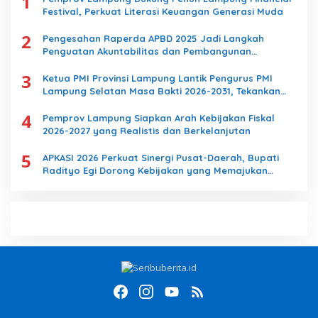
1
:
Festival, Perkuat Literasi Keuangan Generasi Muda
2
Pengesahan Raperda APBD 2025 Jadi Langkah
Penguatan Akuntabilitas dan Pembangunan
Lampung
3
Ketua PMI Provinsi Lampung Lantik Pengurus PMI
Lampung Selatan Masa Bakti 2026-2031, Tekankan
Pengabdian Kemanusiaan
4
Pemprov Lampung Siapkan Arah Kebijakan Fiskal
2026-2027 yang Realistis dan Berkelanjutan
5
APKASI 2026 Perkuat Sinergi Pusat-Daerah, Bupati
Radityo Egi Dorong Kebijakan yang Memajukan
Kabupaten Lampung Selatan