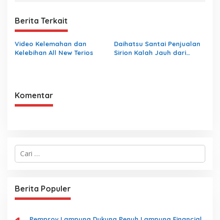
Berita Terkait
Video Kelemahan dan
Daihatsu Santai Penjualan
Kelebihan All New Terios
Sirion Kalah Jauh dari
Mobil LCGC
Komentar
C
a
r
i
u
Berita Populer
n
t
u
k
Pemprov Lampung Dukung Penuh Lampung Financial