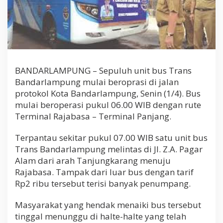
o
p
r
a
s
i
d
e
BANDARLAMPUNG – Sepuluh unit bus Trans
n
Bandarlampung mulai beroprasi di jalan
g
protokol Kota Bandarlampung, Senin (1/4). Bus
a
T
mulai beroperasi pukul 06.00 WIB dengan rute
a
Terminal Rajabasa – Terminal Panjang.
r
i
Terpantau sekitar pukul 07.00 WIB satu unit bus
f
Trans Bandarlampung melintas di Jl. Z.A. Pagar
R
p
Alam dari arah Tanjungkarang menuju
.
Rajabasa. Tampak dari luar bus dengan tarif
2
Rp2 ribu tersebut terisi banyak penumpang.
0
0
0
Masyarakat yang hendak menaiki bus tersebut
tinggal menunggu di halte-halte yang telah