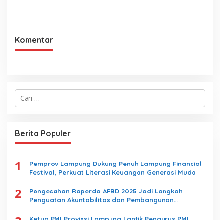
Santunan Yatim Piatu
BRI Region 5 Bandar
Lampung Salurkan 1.200
Paket Kebaikan
Komentar
C
a
r
i
u
Berita Populer
n
t
u
1
k
Pemprov Lampung Dukung Penuh Lampung Financial
:
Festival, Perkuat Literasi Keuangan Generasi Muda
2
Pengesahan Raperda APBD 2025 Jadi Langkah
Penguatan Akuntabilitas dan Pembangunan
Lampung
Ketua PMI Provinsi Lampung Lantik Pengurus PMI